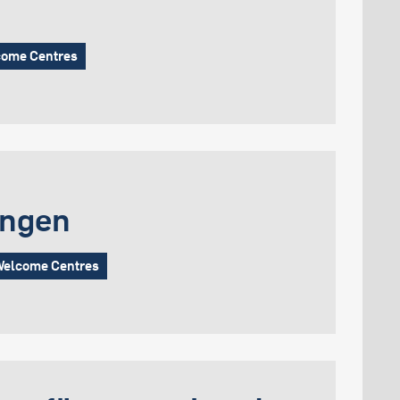
lcome Centres
ungen
Welcome Centres