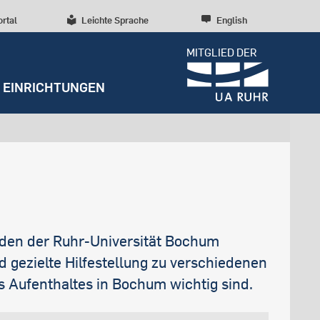
ortal
Leichte Sprache
English
MITGLIED DER
EINRICHTUNGEN
Dossiers
Presseinformationen
Studentenleben
Entrepreneurship
Veranstaltungen
Weitere Einrichtungen
Forschungskultur
RUBIN
Beratung und Anlaufstellen
Wissenschaftliche Beratung
Abreise
Forschungsstrukturen
Archiv
Early Career Researchers
Redaktion
nden der Ruhr-Universität Bochum
 gezielte Hilfestellung zu verschiedenen
s Aufenthaltes in Bochum wichtig sind.