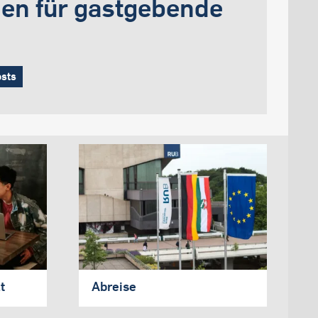
nen für gastgebende
osts
t
Abreise