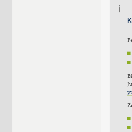
K
P
Bi
Ju
p
Z