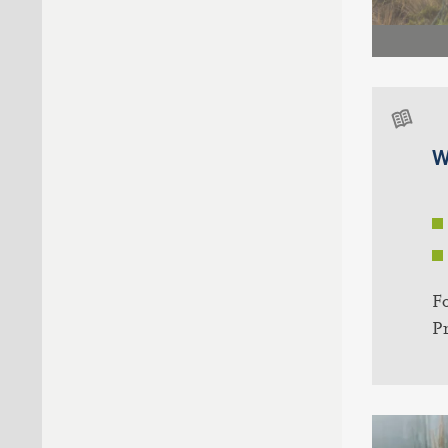
Pr
W
F
P