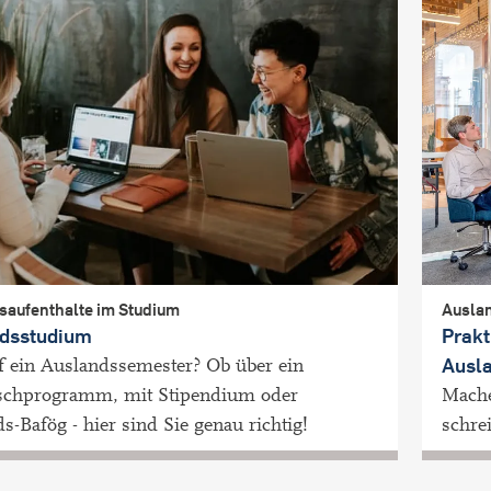
saufenthalte im Studium
Auslan
dsstudium
Prakt
Ausl
f ein Auslandssemester? Ob über ein
schprogramm, mit Stipendium oder
Mache
s-Bafög - hier sind Sie genau richtig!
schre