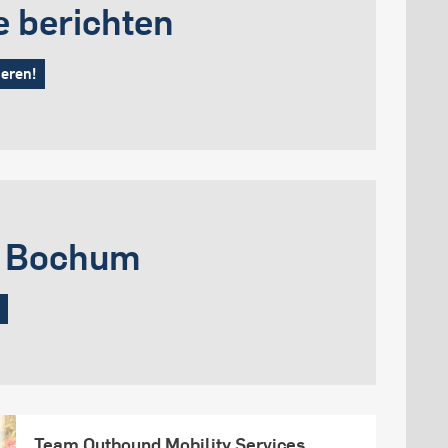
e berichten
ieren!
é Bochum
Team Outbound Mobility Services