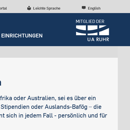
ortal
Leichte Sprache
English
MITGLIED DER
EINRICHTUNGEN
Dossiers
Presseinformationen
Studentenleben
Entrepreneurship
Kontakt und Sprechzeiten
Weitere Einrichtungen
Forschungskultur
RUBIN
Beratung und Anlaufstellen
Wissenschaftliche Beratung
Forschungsstrukturen
m
Archiv
Early Career Researchers
Redaktion
rika oder Australien, sei es über ein
 Stipendien oder Auslands-Bafög – die
t sich in jedem Fall - persönlich und für