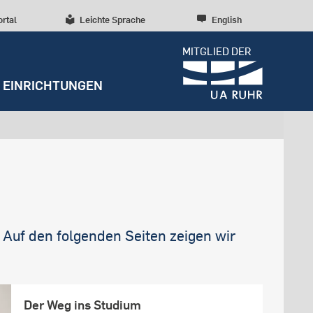
ortal
Leichte Sprache
English
MITGLIED DER
EINRICHTUNGEN
Dossiers
Presseinformationen
Studentenleben
Entrepreneurship
Diversität, Inklusion,
Weitere Einrichtungen
Forschungskultur
Talententwicklung
RUBIN
Beratung und Anlaufstellen
Wissenschaftliche Beratung
Forschungsstrukturen
Nachhaltigkeit
Archiv
Early Career Researchers
Campusentwicklung
Redaktion
Auf den folgenden Seiten zeigen wir
Spenden und Stiften
Der Weg ins Studium