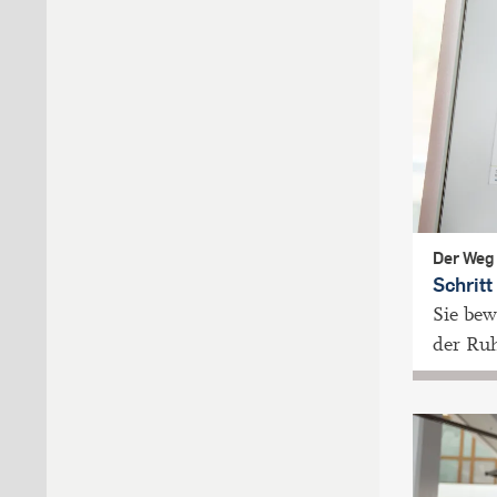
Der Weg
Schrit
Sie bew
der Ruh