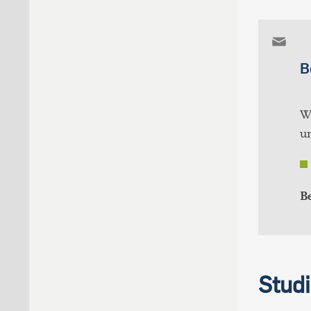
B
W
un
Be
Stud