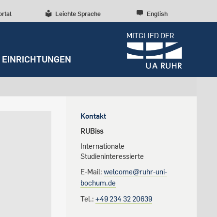
ortal
Leichte Sprache
English
MITGLIED DER
EINRICHTUNGEN
Dossiers
Presseinformationen
Studentenleben
Entrepreneurship
Diversität, Inklusion,
Weitere Einrichtungen
Forschungskultur
Kontakt
Talententwicklung
RUBIN
Beratung und Anlaufstellen
Wissenschaftliche Beratung
Forschungsstrukturen
RUBiss
Nachhaltigkeit
Archiv
Early Career Researchers
Internationale
Studieninteressierte
Campusentwicklung
Redaktion
E-Mail:
welcome@ru
hr-uni-
Spenden und Stiften
bochum.de
Tel.:
+49 234 32 20639