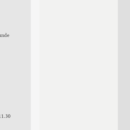
unde
11.30