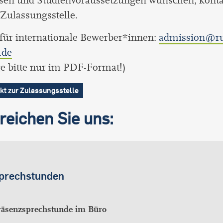
sen und Studienvoraussetzungen wünschen, konta
e Zulassungsstelle.
für internationale Bewerber*innen:
admission@ru
.de
e bitte nur im PDF-Format!)
kt zur Zulassungsstelle
reichen Sie uns:
prechstunden
räsenzsprechstunde im Büro