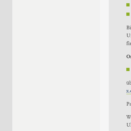
Bi
U
fi
O
ü
x
P
W
Uh