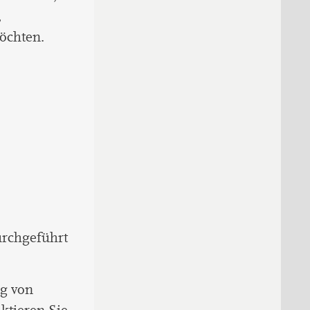
,
öchten.
urchgeführt
g von