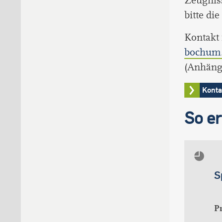
Zeugnis
bitte di
Kontakt 
bochum
(Anhäng
Konta
So er
S
P