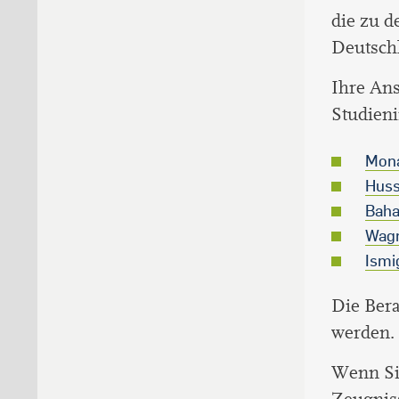
die zu 
Deutsch
Ihre An
Studieni
Mona
Huss
Baha
Wagm
Ismi
Die Bera
werden.
Wenn Si