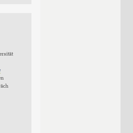
rsität
e
en
räch