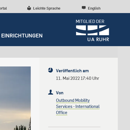
ortal
Leichte Sprache
English
MITGLIED DER
EINRICHTUNGEN
Dossiers
Presseinformationen
Studentenleben
Entrepreneurship
Diversität, Inklusion,
Weitere Einrichtungen
Forschungskultur
Veröffentlich am
Talententwicklung
RUBIN
Beratung und Anlaufstellen
Wissenschaftliche Beratung
Forschungsstrukturen
11. Mai 2022 17:40 Uhr
Nachhaltigkeit
Archiv
Early Career Researchers
Von
Campusentwicklung
Redaktion
Outbound Mobility
Spenden und Stiften
Services - International
Office