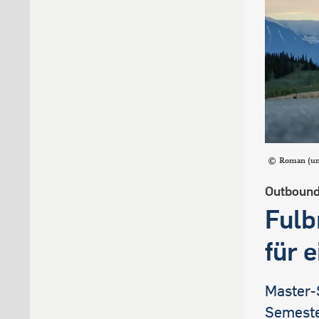
Roman (un
Outbound
Fulb
für 
Master-S
Semeste