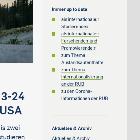
Immer up to date
als internationale:r
Studierende:r
als internationale:r
Forschende:r und
Promovierende:r
zum Thema
Auslandsaufenthalte
zum Thema
Internationalisierung
an der RUB
zu den Corona-
23-24
Informationen der RUB
n USA
is zwei
Aktuelles & Archiv
studieren
Aktuelles & Archiv