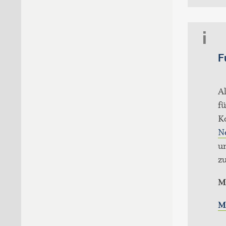
F
Al
fü
K
N
un
z
Mi
M