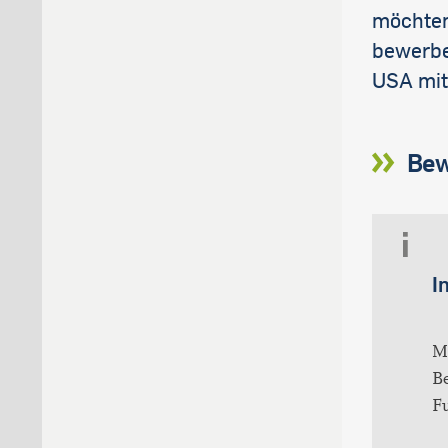
möchten
bewerbe
USA mit 
Bew
I
M
B
F