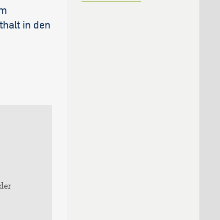
um
halt in den
der