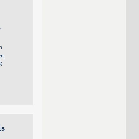
r
n
en
0%
ls