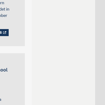
ern
et in
mber
26
hool
a