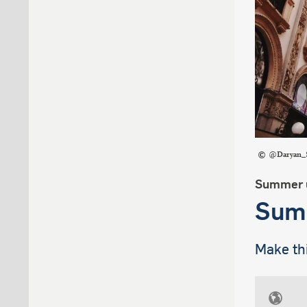
@Daryan_S
Summer u
Summ
Make thi