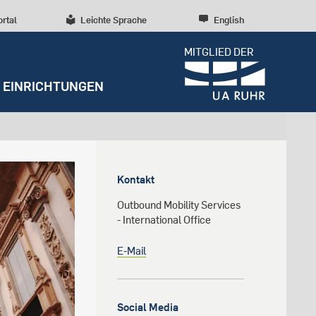
ortal
Leichte Sprache
English
MITGLIED DER
EINRICHTUNGEN
Dossiers
Presseinformationen
Studentenleben
Entrepreneurship
Diversität, Inklusion,
Weitere Einrichtungen
Forschungskultur
Talententwicklung
Kontakt
RUBIN
Beratung und Anlaufstellen
Wissenschaftliche Beratung
Forschungsstrukturen
Nachhaltigkeit
Outbound Mobility Services
Archiv
Early Career Researchers
- International Office
Campusentwicklung
Redaktion
E-Mail
Spenden und Stiften
Social Media