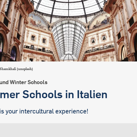
hamkhali (unsplash)
nd Winter Schools
er Schools in Italien
s your intercultural experience!