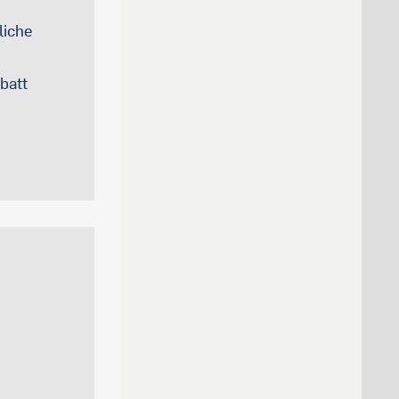
liche
batt