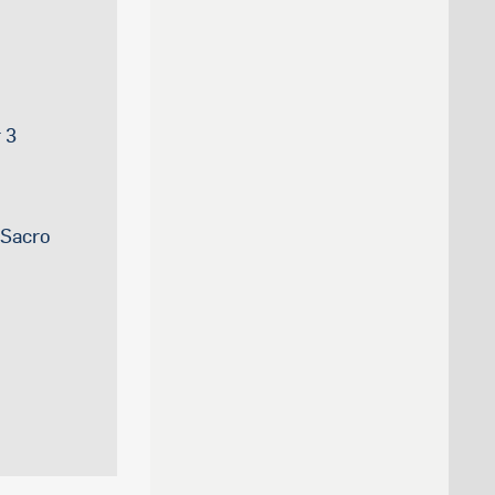
 3
 Sacro