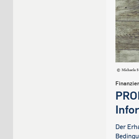
Michaela S
Finanzie
PROM
Info
Der Erh
Bedingun