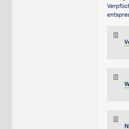
Verpfli
entspre
V
W
N