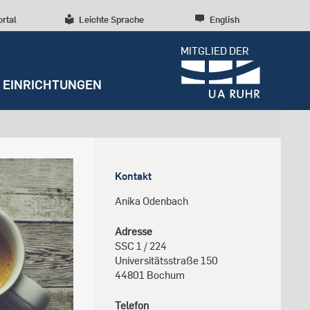
ortal
Leichte Sprache
English
MITGLIED DER
EINRICHTUNGEN
Dossiers
Presseinformationen
Studentenleben
Entrepreneurship
Diversität, Inklusion,
Weitere Einrichtungen
Forschungskultur
Talententwicklung
Kontakt
RUBIN
Beratung und Anlaufstellen
Wissenschaftliche Beratung
Forschungsstrukturen
Nachhaltigkeit
Anika Odenbach
Archiv
Early Career Researchers
Campusentwicklung
Redaktion
Adresse
SSC 1
/
224
Spenden und Stiften
Universitätsstraße 150
44801
Bochum
Telefon